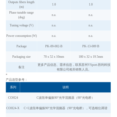
Outputs fibers length
1.0
1.0
(m)
Phase tunable range
n.a.
n.a.
(deg)
Tuning voltage (V)
n.a.
n.a.
Power consumption (W)
n.a.
n.a.
Package
PK-09-002-B
PK-13-009 B
Packaging size
70 x 52 x 10mm
180 x 32 x 19.5mm
更多产品信息、需求信息，联系苏州VSport-胜利科技
备注
有限公司相关销售人员。
*
产品选型参考：
系列
说明
COH24
C波段单偏振90°光学混频器（90°光电桥）
COH24-X
C+L波段单偏振90°光学混频器（90°光电桥），可选相位调谐