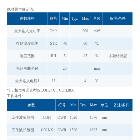
绝对最大额定值:
参数规格
符号
Min
Typ.
Max
单位
备注/条件
最大输入光功率
OpIn
300
mW
存储温度范围
STR
-40
80
℃
湿度范围
RH
5
85
%
非凝结状态
光纤弯曲半径
20
mm
最大输入电压1
U
4
V
*1：相位可调选型仅COH24X，COH28X。
工作条件:
参数
符号
Min
Typ.
Max
单位
备注/条件
工作波长范围
COH
OWR
1520
1570
nm
工作波长范围
COH-X
OWR
1520
1625
nm