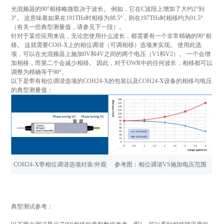
光混频器的90°相移略微取决于波长。 例如，它在C波段上增加了大约2°到
3°。 这意味着如果在191THz时相移为88.5°，则在197THz时相移约为91.5°
（有关一些典型测量值，请参见下一段）。
针对于某些应用来说，无论您使用什么波长，都需要有一个非常精确的90°相
移。 这就需要COH-X上的相位调谐（可调相移）选项来实现。 使用此选
项，可以在光混频器上施加0V和4V之间的两个电压（V1和V2）。 一个会增
加相移，而第二个会减少相移。 因此，对于OWR中的任何波长，相移都可以
调整为精确等于90°。
以下是带有相位调谐选项的COH24-X的包装以及COH24-X设备的相移与电压
的典型测量值：
COH24-X带相位调谐选项封装/外观
参考图：相位调谐VS施加电压范围
典型测试参考：