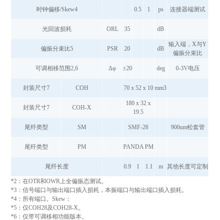
时钟偏移/Skew4
0.5
1
ps
连接器端测试
光回波损耗
ORL
35
dB
输入端，X与Y
偏振分束比5
PSR
20
dB
偏振分束比
可调相移范围2,6
Δφ
±20
deg
0-3V电压
封装尺寸7
COH
70 x 52 x 10
mm3
180 x 32 x
封装尺寸7
COH-X
19.5
尾纤类型
SM
SMF-28
900um松套管
尾纤类型
PM
PANDA PM
尾纤长度
0.9
1
1.1
m
其他长度可定制
*2：在OTR和OWR上全偏振态测试。
*3：信号端口与输出端口插入损耗，本振端口与输出端口插入损耗。
*4：所有端口。Skew：
*5：仅COH28及COH28-X。
*6：仅带可调移相功能版本。