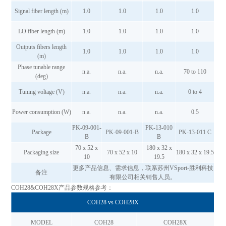
Signal fiber length (m)
1.0
1.0
1.0
1.0
LO fiber length (m)
1.0
1.0
1.0
1.0
Outputs fibers length
1.0
1.0
1.0
1.0
(m)
Phase tunable range
n.a.
n.a.
n.a.
70 to 110
(deg)
Tuning voltage (V)
n.a.
n.a.
n.a.
0 to 4
Power consumption (W)
n.a.
n.a.
n.a.
0.5
PK-09-001-
PK-13-010
Package
PK-09-001-B
PK-13-011 C
B
B
70 x 52 x
180 x 32 x
Packaging size
70 x 52 x 10
180 x 32 x 19.5
10
19.5
更多产品信息、需求信息，联系苏州VSport-胜利科技
备注
有限公司相关销售人员。
COH28&COH28X产品参数规格参考：
COH28 vs COH28X
MODEL
COH28
COH28X