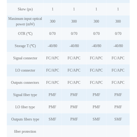
Skew (ps)
1
1
1
1
Maximum input optical
300
300
300
300
power (mW)
OTR (℃)
0/70
0/70
0/70
0/70
Storage T (℃)
-40/80
-40/80
-40/80
-40/80
Signal connector
FC/APC
FC/APC
FC/APC
FC/APC
LO connector
FC/APC
FC/APC
FC/APC
FC/APC
Outputs connectors
FC/APC
FC/APC
FC/APC
FC/APC
Signal fiber type
PMF
PMF
PMF
PMF
LO fiber type
PMF
PMF
PMF
PMF
Outputs fibers type
SMF
PMF
SMF
SMF
fiber protection