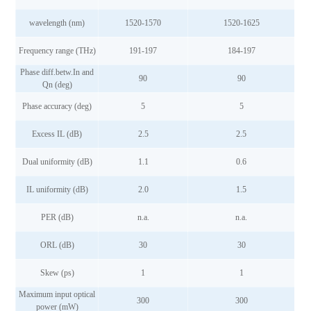
wavelength (nm)
1520-1570
1520-1625
Frequency range (THz)
191-197
184-197
Phase diff.betw.In and
90
90
Qn (deg)
Phase accuracy (deg)
5
5
Excess IL (dB)
2.5
2.5
Dual uniformity (dB)
1.1
0.6
IL uniformity (dB)
2.0
1.5
PER (dB)
n.a.
n.a.
ORL (dB)
30
30
Skew (ps)
1
1
Maximum input optical
300
300
power (mW)