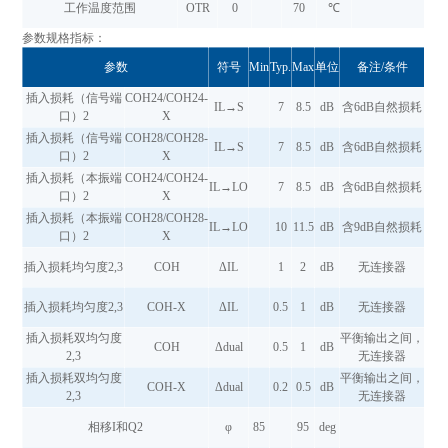
工作温度范围
OTR
0
70
℃
参数规格指标：
参数
符号
Min
Typ.
Max
单位
备注/条件
插入损耗（信号端
COH24/COH24-
IL→S
7
8.5
dB
含6dB自然损耗
口）2
X
插入损耗（信号端
COH28/COH28-
IL→S
7
8.5
dB
含6dB自然损耗
口）2
X
插入损耗（本振端
COH24/COH24-
IL→LO
7
8.5
dB
含6dB自然损耗
口）2
X
插入损耗（本振端
COH28/COH28-
IL→LO
10
11.5
dB
含9dB自然损耗
口）2
X
插入损耗均匀度2,3
COH
ΔIL
1
2
dB
无连接器
插入损耗均匀度2,3
COH-X
ΔIL
0.5
1
dB
无连接器
插入损耗双均匀度
平衡输出之间，
COH
Δdual
0.5
1
dB
2,3
无连接器
插入损耗双均匀度
平衡输出之间，
COH-X
Δdual
0.2
0.5
dB
2,3
无连接器
相移I和Q2
φ
85
95
deg