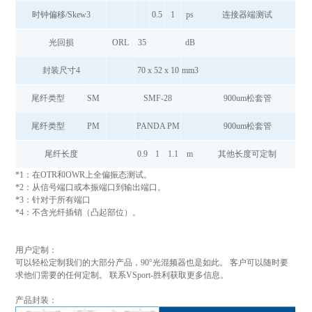
时钟偏移/Skew3
0.5
1
ps
连接器端测试
光回损
ORL
35
dB
封装尺寸4
70 x 52 x 10
mm3
尾纤类型
SM
SMF-28
900um松套管
尾纤类型
PM
PANDA PM
900um松套管
尾纤长度
0.9
1
1.1
m
其他长度可定制
*1：在OTR和OWR上全偏振态测试。
*2：从信号端口或本振端口到输出端口。
*3：针对于所有端口
*4：不含光纤插销（凸起部位）。
用户定制：
可以轻松定制我们的大部分产品，90°光混频器也是如此。 客户可以随时要
求他们需要的任何定制。 联系VSport-胜利获取更多信息。
产品封装：