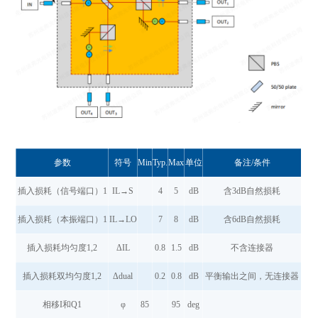
参数
符号
Min
Typ.
Max
单位
备注/条件
插入损耗（信号端口）1
IL→S
4
5
dB
含3dB自然损耗
插入损耗（本振端口）1
IL→LO
7
8
dB
含6dB自然损耗
插入损耗均匀度1,2
ΔIL
0.8
1.5
dB
不含连接器
插入损耗双均匀度1,2
Δdual
0.2
0.8
dB
平衡输出之间，无连接器
相移I和Q1
φ
85
95
deg