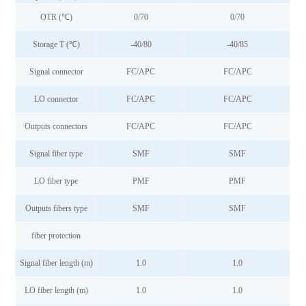
OTR (℃)
0/70
0/70
Storage T (℃)
-40/80
-40/85
Signal connector
FC/APC
FC/APC
LO connector
FC/APC
FC/APC
Outputs connectors
FC/APC
FC/APC
Signal fiber type
SMF
SMF
LO fiber type
PMF
PMF
Outputs fibers type
SMF
SMF
fiber protection
Signal fiber length (m)
1.0
1.0
LO fiber length (m)
1.0
1.0