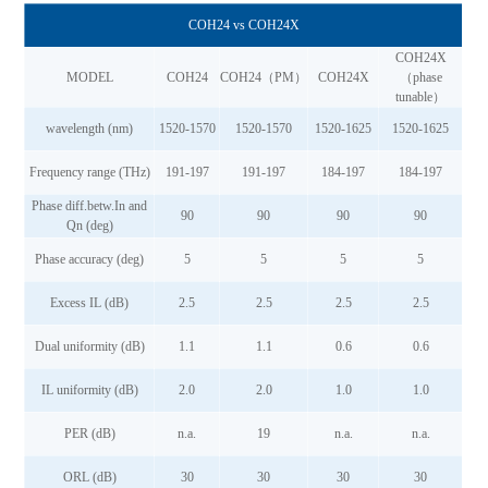
COH24 vs COH24X
COH24X
MODEL
COH24
COH24（PM）
COH24X
（phase
tunable）
wavelength (nm)
1520-1570
1520-1570
1520-1625
1520-1625
Frequency range (THz)
191-197
191-197
184-197
184-197
Phase diff.betw.In and
90
90
90
90
Qn (deg)
Phase accuracy (deg)
5
5
5
5
Excess IL (dB)
2.5
2.5
2.5
2.5
Dual uniformity (dB)
1.1
1.1
0.6
0.6
IL uniformity (dB)
2.0
2.0
1.0
1.0
PER (dB)
n.a.
19
n.a.
n.a.
ORL (dB)
30
30
30
30