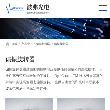
首页
>
产品中心
>
偏振控制器
>
偏振旋转器
偏振旋转器
偏振旋转器通过施加的控制电压提供任何偏振光的连续旋转。 该
器件充当带有旋转轴的半波片。 OptoCeramicTM 技术可在紧凑的
封装中实现高速固态偏振旋转。 提供自由空间和光纤串联版本，
波长范围从可见光到中红外。