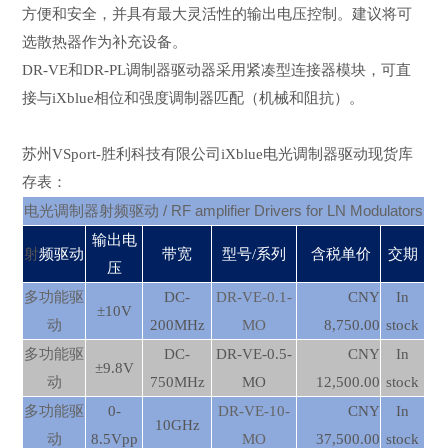
方便和安全，并具有最大灵活性的输出电压控制。建议将可
选散热器作为补充设备。
DR-VE
和
DR-PL
调制器驱动器采用紧凑型连接器模块，可直
接与
iXblue
相位和强度调制器匹配（机械和阻抗）。
苏州VSport-胜利科技有限公司
iXblue
电光调制器驱动现货库
存表：
电光调制器射频驱动
/ RF amplifier Drivers for LN Modulators
输出电
射
频驱动
带宽
型号/系列
含税单价
交期
压
多功能驱
DC-
DR-VE-0.1-
CNY
In
±10V
动
200MHz
MO
8,750.00
stock
多功能驱
DC-
DR-VE-0.5-
CNY
In
±9.8V
动
750MHz
MO
12,500.00
stock
多功能驱
0-
DR-VE-10-
CNY
In
10GHz
动
8.5Vpp
MO
37,500.00
stock