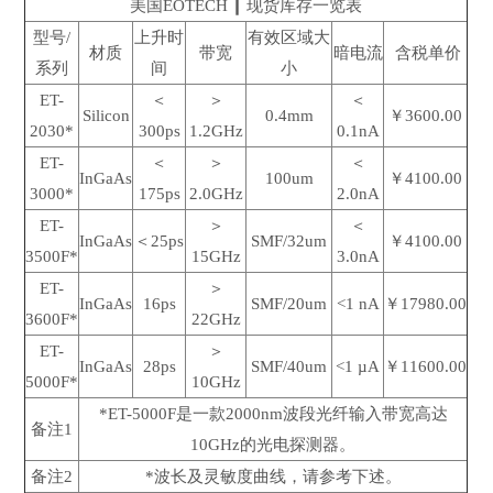
美国EOTECH ┃ 现货库存一览表
型号/
上升时
有效区域大
材质
带宽
暗电流
含税单价
系列
间
小
ET-
＜
＞
＜
Silicon
0.4mm
￥3600.00
2030*
300ps
1.2GHz
0.1nA
ET-
＜
＞
＜
InGaAs
100um
￥4100.00
3000*
175ps
2.0GHz
2.0nA
ET-
＞
＜
InGaAs
＜25ps
SMF/32um
￥4100.00
3500F*
15GHz
3.0nA
ET-
＞
InGaAs
16ps
SMF/20um
<1 nA
￥17980.00
3600F*
22GHz
ET-
＞
InGaAs
28ps
SMF/40um
<1 µA
￥11600.00
5000F*
10GHz
*ET-5000F是一款2000nm波段光纤输入带宽高达
备注1
10GHz的光电探测器。
备注2
*波长及灵敏度曲线，请参考下述。