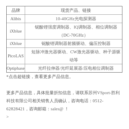
品牌
现货产品、链接
Alibis
10-40GHz光电探测器
铌酸锂强度调制器
、
IQ调制器
、
相位调制器
iXblue
（DC-70GHz）
iXblue
铌酸锂调制器射频驱动、偏压控制器
短脉冲激光器驱动
、
CW激光器驱动
、
种子源驱
PicoLAS
动
等
Optiphase
光纤拉伸器/光纤延展器/压电相位调制器
*点击超链接，查看更多产品信息。
更多产品信息，具体批量折扣信息，请联系
苏州VSport-胜利
科技有限公司
相关销售人员确认，咨询电话：0512-
62828421，咨询邮箱：
sales@
！
>