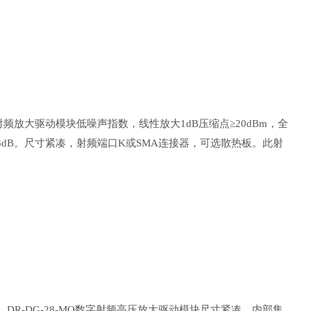
拟射频放大驱动模块低噪声指数，线性放大1dB压缩点≥20dBm，全
3dB。尺寸紧凑，射频端口K或SMA连接器，可选散热板。此射
z。DR-DG-28-MO数字射频高压放大驱动模块尺寸紧凑，内部集