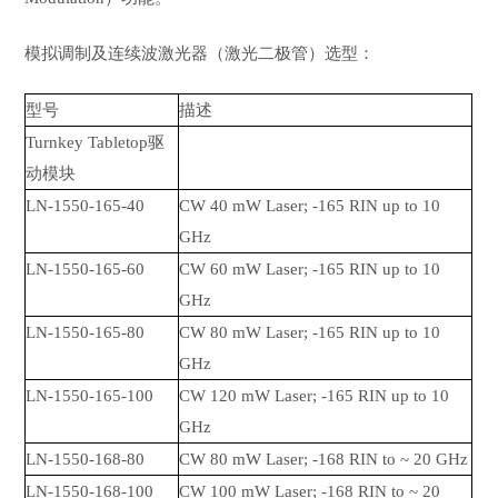
模拟调制及连续波激光器（激光二极管）选型：
型号
描述
Turnkey Tabletop驱
动模块
LN-1550-165-40
CW 40 mW Laser; -165 RIN up to 10
GHz
LN-1550-165-60
CW 60 mW Laser; -165 RIN up to 10
GHz
LN-1550-165-80
CW 80 mW Laser; -165 RIN up to 10
GHz
LN-1550-165-100
CW 120 mW Laser; -165 RIN up to 10
GHz
LN-1550-168-80
CW 80 mW Laser; -168 RIN to ~ 20 GHz
LN-1550-168-100
CW 100 mW Laser; -168 RIN to ~ 20